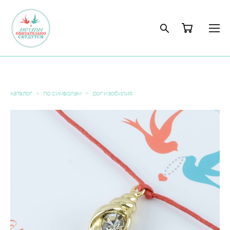
каталог
>
по символам
>
рог изобилия