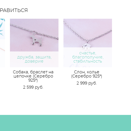
РАВИТЬСЯ
счастье,
дружба, защита,
благополучие,
доверие
стабильность
Собака, браслет на
Слон, колье
цепочке (Серебро
(Серебро 925º)
925º)
2 999 pуб.
2 599 pуб.