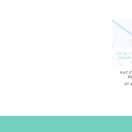
сила, с
решен
Кит (
з
от 