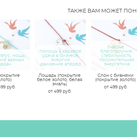
ТАКЖЕ ВАМ МОЖЕТ ПОН
счастье, ​
помощь в карьере,
благополучие,
татус, мощь,
удача в бизнесе,
стабильность,
ие важных
энергия,
положительная
задач
движение вперёд
энергетика
покрытие
Лошадь (покрытие
Слон с бивнями
олото)
белое золото, белая
(покрытие золото)
эмаль)
499 pуб.
от 499 pуб.
от 499 pуб.