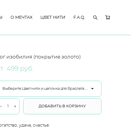
Ы
Ы
О МЕЧТАХ
О МЕЧТАХ
ЦВЕТ НИТИ
ЦВЕТ НИТИ
F.A.Q.
F.A.Q.
ог изобилия (покрытие золото)
т 499 pуб.
Выберите Цвет нити и цепочка для браслета ювелирный сплав
ДОБАВИТЬ В КОРЗИНУ
огатство, удача, счастье.