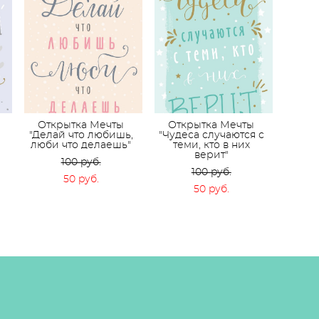
Открытка Мечты
Открытка Мечты
"Делай что любишь,
"Чудеса случаются с
люби что делаешь"
теми, кто в них
верит"
100 pуб.
100 pуб.
50 pуб.
50 pуб.