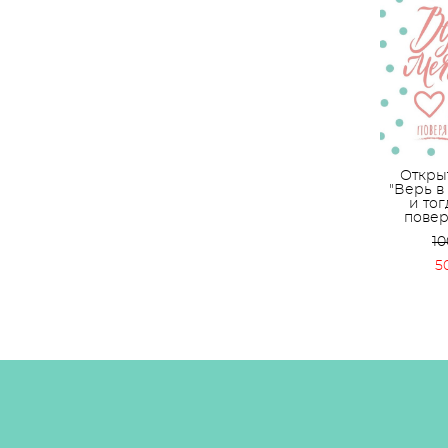
Откры
"Верь в
и то
повер
10
5