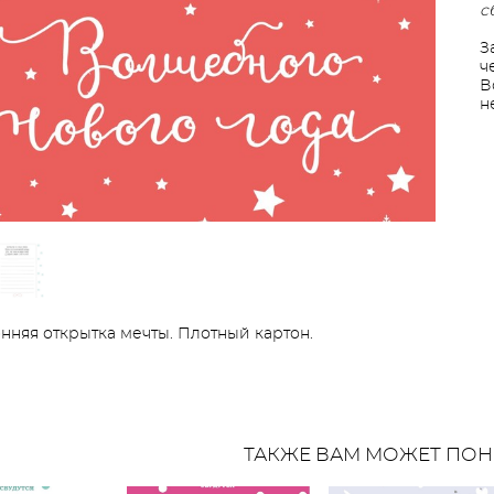
с
З
ч
В
н
нняя открытка мечты. Плотный картон.
ТАКЖЕ ВАМ МОЖЕТ ПОН