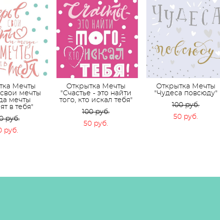
тка Мечты
Открытка Мечты
Открытка Мечты
 свои мечты
"Счастье - это найти
"Чудеса повсюду"
гда мечты
того, кто искал тебя"
100 pуб.
ят в тебя"
100 pуб.
50 pуб.
0 pуб.
50 pуб.
0 pуб.