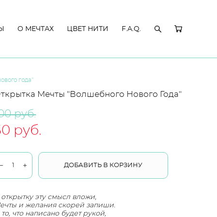
Ы
Ы
О МЕЧТАХ
О МЕЧТАХ
ЦВЕТ НИТИ
ЦВЕТ НИТИ
F.A.Q.
F.A.Q.
нового года"
ткрытка Мечты "Волшебного Нового Года"
00 pуб.
50 pуб.
ДОБАВИТЬ В КОРЗИНУ
 открытку эту смысл вложи,
ечты и желания скорей запиши.
 то, что написано будет рукой,