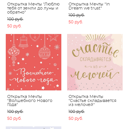
Открытка Мечты "Люблю
Открытка Мечты "In
тебя от земли до луны и
Dream we trust"
обратно"
100 pуб.
100 pуб.
50 pуб.
50 pуб.
Открытка Мечты
Открытка Мечты
"Волшебного Нового
"Счастье складывается
Года"
из мелочей"
100 pуб.
100 pуб.
50 pуб.
50 pуб.