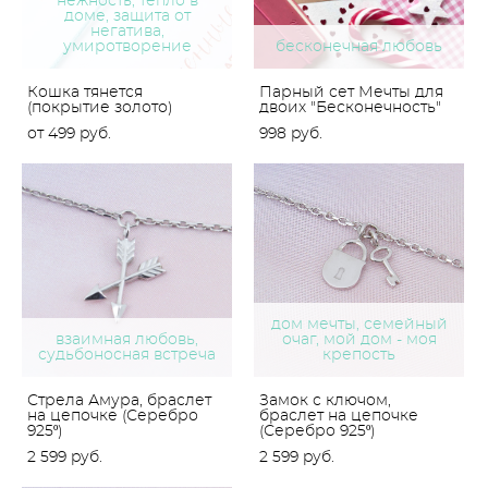
нежность, тепло в
доме, защита от
негатива,
умиротворение
бесконечная любовь
Кошка тянется
Парный сет Мечты для
(покрытие золото)
двоих "Бесконечность"
от 499 pуб.
998 pуб.
дом мечты, семейный
взаимная любовь,
очаг, мой дом - моя
судьбоносная встреча
крепость
Стрела Амура, браслет
Замок с ключом,
на цепочке (Серебро
браслет на цепочке
925º)
(Серебро 925º)
2 599 pуб.
2 599 pуб.