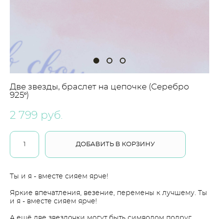
Две звезды, браслет на цепочке (Серебро
925º)
2 799 pуб.
ДОБАВИТЬ В КОРЗИНУ
Ты и я - вместе сияем ярче!
Яркие впечатления, везение, перемены к лучшему. Ты
и я - вместе сияем ярче!
​А ещё две звездочки могут быть символом подруг,