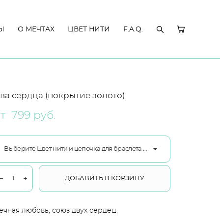
Ы
Ы
О МЕЧТАХ
О МЕЧТАХ
ЦВЕТ НИТИ
ЦВЕТ НИТИ
F.A.Q.
F.A.Q.
ва сердца (покрытие золото)
т 799 pуб.
Выберите Цвет нити и цепочка для браслета ювелирный сплав
ДОБАВИТЬ В КОРЗИНУ
ечная любовь, союз двух сердец.