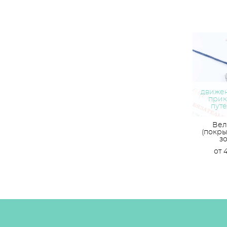
движен
прик
пут
Вел
(покры
з
от 