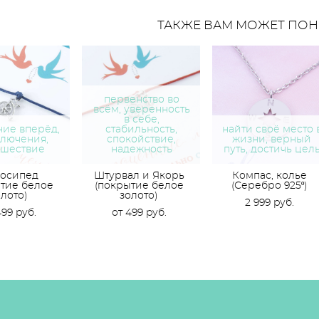
ТАКЖЕ ВАМ МОЖЕТ ПОН
первенство во
всём, уверенность
в себе,
ие вперёд,
стабильность,
найти своё место 
лючения,
спокойствие,
жизни, верный
ешествие
надежность
путь, достичь цел
осипед
Штурвал и Якорь
Компас, колье
тие белое
(покрытие белое
(Серебро 925º)
олото)
золото)
2 999 pуб.
499 pуб.
от 499 pуб.