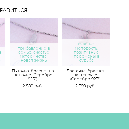
РАВИТЬСЯ
счастье,
прибавление в
молодость,
в
семье, счастье
позитивные
материнства,
перемены в
ь
новая жизнь
судьбе
Пяточка, браслет на
Ласточка, браслет
цепочке (Серебро
на цепочке
925º)
(Серебро 925º)
2 599 pуб.
2 599 pуб.