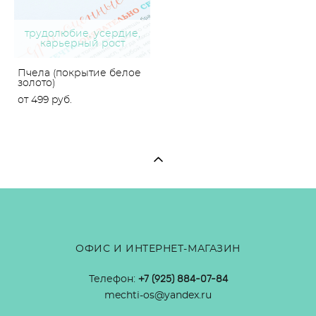
трудолюбие, усердие,
карьерный рост
Пчела (покрытие белое
золото)
от 499 pуб.
ОФИС И ИНТЕРНЕТ-МАГАЗИН
Телефон:
+7 (925) 884-07-84
mechti-os@yandex.ru