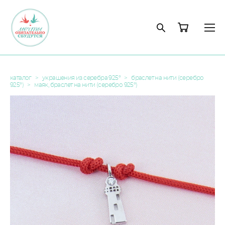
каталог
>
украшения из серебра 925°
>
браслет на нити (серебро
925°)
>
маяк, браслет на нити (серебро 925°)