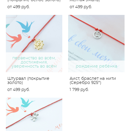
(покрытие белое золото)
жёлтая эмаль)
от 499 pуб.
от 499 pуб.
первенство во всём,
достижения,
уверенность во всём
рождение ребёнка
Штурвал (покрытие
Аист, браслет на нити
золото)
(Серебро 925°)
от 499 pуб.
1 799 pуб.