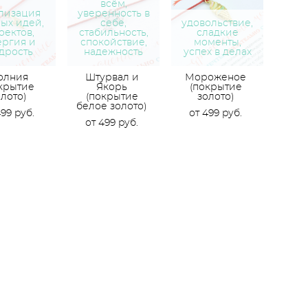
всём,
лизация
уверенность в
ых идей,
себе,
удовольствие,
оектов,
стабильность,
сладкие
ергия и
спокойствие,
моменты,
дрость
надежность
успех в делах
олния
Штурвал и
Мороженое
крытие
Якорь
(покрытие
лото)
(покрытие
золото)
белое золото)
499 pуб.
от 499 pуб.
от 499 pуб.