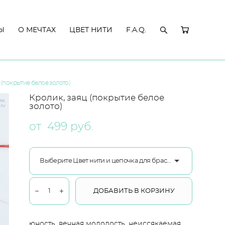
Ы
Ы
О МЕЧТАХ
О МЕЧТАХ
ЦВЕТ НИТИ
ЦВЕТ НИТИ
F.A.Q.
F.A.Q.
 (покрытие белое золото)
Кролик, заяц (покрытие белое
золото)
от 499 pуб.
Выберите Цвет нити и цепочка для браслета ювелирный сплав
ДОБАВИТЬ В КОРЗИНУ
юность, вечная молодость, неиссякаемая