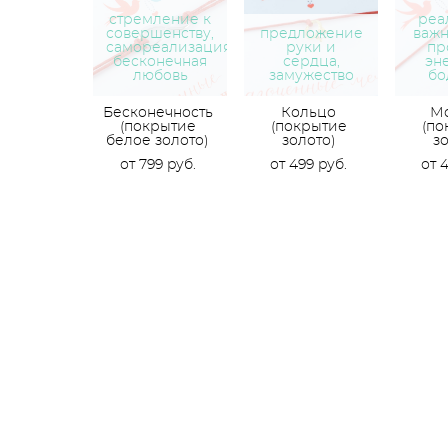
стремление к
реа
совершенству,
предложение
важн
самореализация,
руки и
пр
бесконечная
сердца,
эн
любовь
замужество
бо
Бесконечность
Кольцо
М
(покрытие
(покрытие
(по
белое золото)
золото)
зо
от 799 pуб.
от 499 pуб.
от 