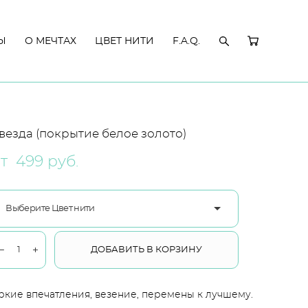
Ы
Ы
О МЕЧТАХ
О МЕЧТАХ
ЦВЕТ НИТИ
ЦВЕТ НИТИ
F.A.Q.
F.A.Q.
везда (покрытие белое золото)
т 499 pуб.
Выберите Цвет нити
ДОБАВИТЬ В КОРЗИНУ
ркие впечатления, везение, перемены к лучшему.