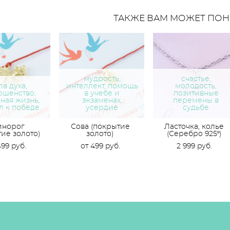
ТАКЖЕ ВАМ МОЖЕТ ПОН
мудрость,
счастье,
ла духа,
интеллект, помощь
молодость,
ршенство,
в учебе и
позитивные
ная жизнь,
экзаменах,
перемены в
л к победе
усердие
судьбе
инорог
Сова (покрытие
Ласточка, колье
тие золото)
золото)
(Серебро 925º)
499 pуб.
от 499 pуб.
2 999 pуб.