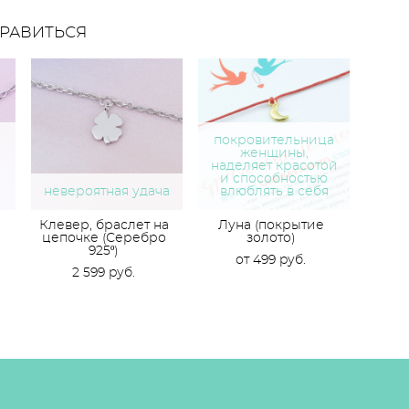
РАВИТЬСЯ
покровительница
женщины,
наделяет красотой
и способностью
невероятная удача
влюблять в себя
Клевер, браслет на
Луна (покрытие
цепочке (Серебро
золото)
925º)
от 499 pуб.
2 599 pуб.