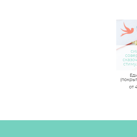
си
сове
сказоч
стиму
Ед
(покры
от 