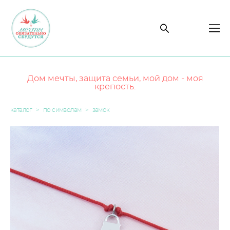
Дом мечты, защита семьи, мой дом - моя
крепость.
каталог
>
по символам
>
замок