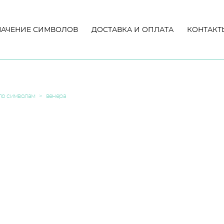
НАЧЕНИЕ СИМВОЛОВ
НАЧЕНИЕ СИМВОЛОВ
ДОСТАВКА И ОПЛАТА
ДОСТАВКА И ОПЛАТА
КОНТАКТ
КОНТАКТ
по символам
>
венера