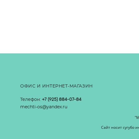
ОФИС И ИНТЕРНЕТ-МАГАЗИН
Телефон:
+7 (925) 884-07-84
mechti-os@yandex.ru
"М
Сайт носит сугубо 