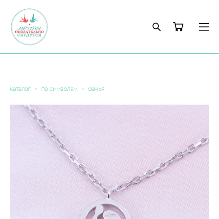
каталог
>
по символам
>
семья