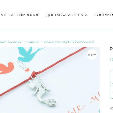
НАЧЕНИЕ СИМВОЛОВ
НАЧЕНИЕ СИМВОЛОВ
ДОСТАВКА И ОПЛАТА
ДОСТАВКА И ОПЛАТА
КОНТАКТ
КОНТАКТ
идеи подарков
>
подруге
>
русалочка (покрытие белое золото)
Р
NEW
о
Ч