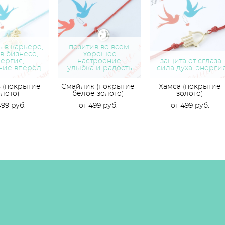
 в карьере,
позитив во всем,
 в бизнесе,
хорошее
ергия,
настроение,
защита от сглаза,
ние вперёд
улыбка и радость
сила духа, энерги
 (покрытие
Смайлик (покрытие
Хамса (покрытие
олото)
белое золото)
золото)
499 pуб.
от 499 pуб.
от 499 pуб.