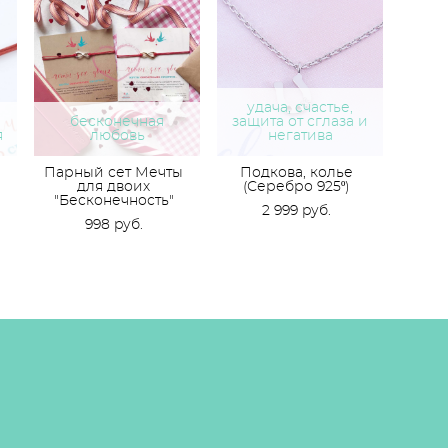
удача, счастье,
бесконечная
защита от сглаза и
я
любовь
негатива
Парный сет Мечты
Подкова, колье
для двоих
(Серебро 925º)
"Бесконечность"
2 999 pуб.
998 pуб.