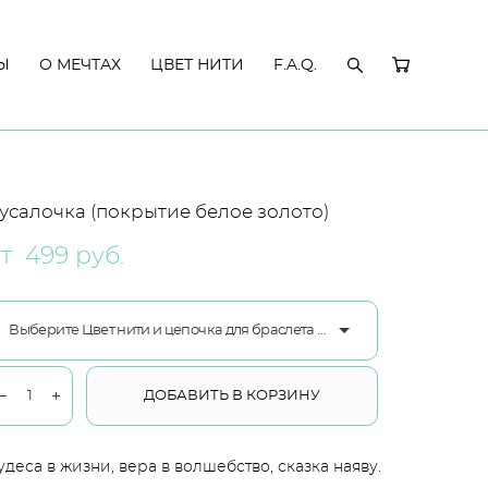
Ы
Ы
О МЕЧТАХ
О МЕЧТАХ
ЦВЕТ НИТИ
ЦВЕТ НИТИ
F.A.Q.
F.A.Q.
усалочка (покрытие белое золото)
т 499 pуб.
Выберите Цвет нити и цепочка для браслета ювелирный сплав
ДОБАВИТЬ В КОРЗИНУ
удеса в жизни, вера в волшебство, сказка наяву.