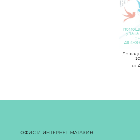
помощь
удача
эн
движе
Лошадь
з
от 
ОФИС И ИНТЕРНЕТ-МАГАЗИН