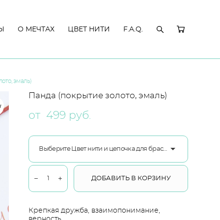
Ы
Ы
О МЕЧТАХ
О МЕЧТАХ
ЦВЕТ НИТИ
ЦВЕТ НИТИ
F.A.Q.
F.A.Q.
ото, эмаль)
Панда (покрытие золото, эмаль)
W
от 499 pуб.
Выберите Цвет нити и цепочка для браслета ювелирный сплав
ДОБАВИТЬ В КОРЗИНУ
Крепкая дружба, взаимопонимание,
верность