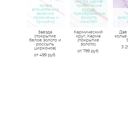
чистая карма,
яркие
притяжение
впечатления,
добра,
везение,
преображение,
Т
перемены к
ясность
вмес
лучшему
мыслей
Звезда
Кармический
Две 
(покрытие
круг, Карма
колье
белое золото и
(покрытие
россыпь
золото)
3 2
цирконов)
от 799 pуб.
от 499 pуб.