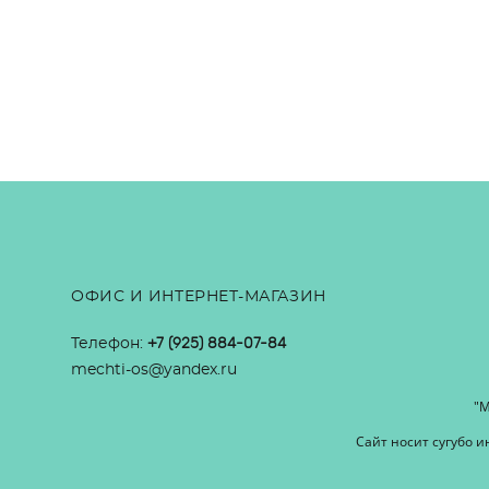
ОФИС И ИНТЕРНЕТ-МАГАЗИН
Телефон:
+7 (925) 884-07-84
mechti-os@yandex.ru
"М
Сайт носит сугубо 