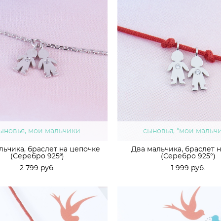
ыновья, мои мальчики
сыновья, "мои мальч
льчика, браслет на цепочке
Два мальчика, браслет 
(Серебро 925º)
(Серебро 925°)
2 799 pуб.
1 999 pуб.