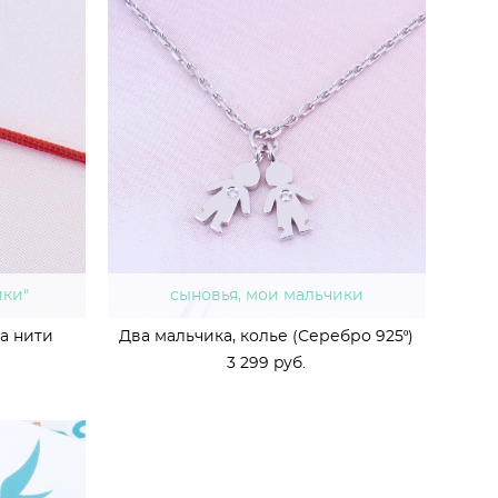
ики"
сыновья, мои мальчики
на нити
Два мальчика, колье (Серебро 925º)
3 299 pуб.