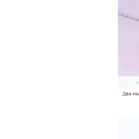
с
Два ма