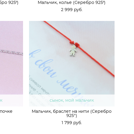
ро 925º)
Мальчик, колье (Серебро 925º)
2 999 pуб.
к
сынок, мой мальчик
епочке
Мальчик, браслет на нити (Серебро
925°)
1 799 pуб.