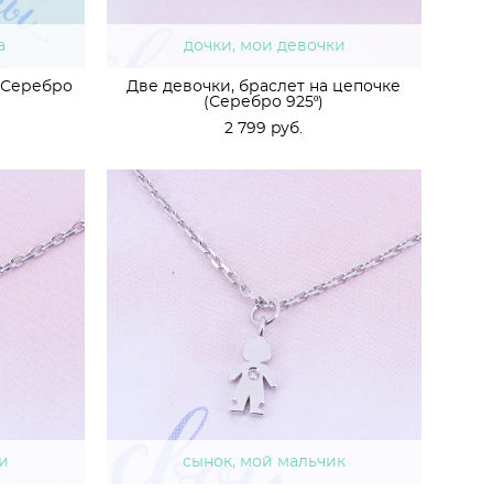
а
дочки, мои девочки
 (Серебро
Две девочки, браслет на цепочке
(Серебро 925º)
2 799 pуб.
и
сынок, мой мальчик