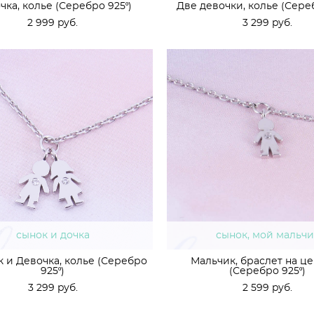
чка, колье (Серебро 925º)
Две девочки, колье (Сереб
2 999 pуб.
3 299 pуб.
сынок и дочка
сынок, мой мальчи
 и Девочка, колье (Серебро
Мальчик, браслет на ц
925º)
(Серебро 925º)
3 299 pуб.
2 599 pуб.