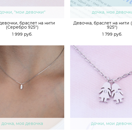
дочки, "мои девочки"
дочка, моя девочк
девочки, браслет на нити
Девочка, браслет на нити
(Серебро 925°)
925°)
1 999 pуб.
1 799 pуб.
дочка, моя девочка
дочки, мои девочк