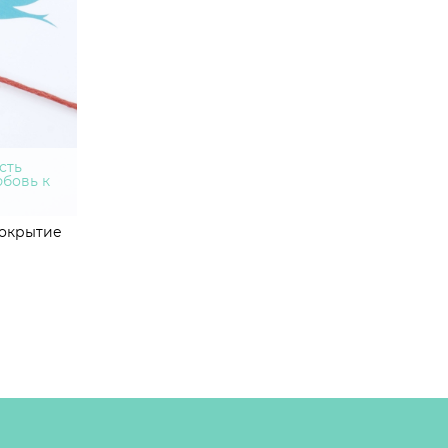
сть
юбовь к
покрытие