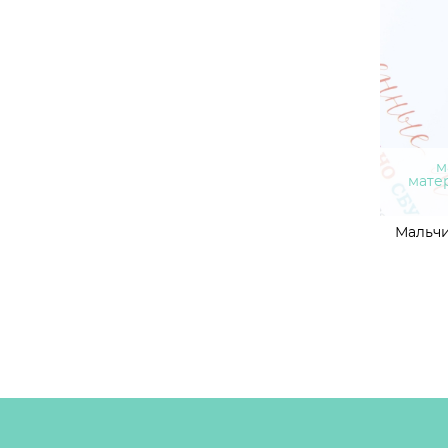
м
мате
Мальчи