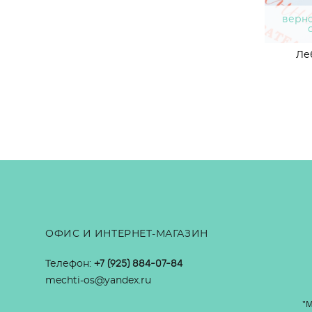
верно
Ле
ОФИС И ИНТЕРНЕТ-МАГАЗИН
Телефон:
+7 (925) 884-07-84
mechti-os@yandex.ru
"М