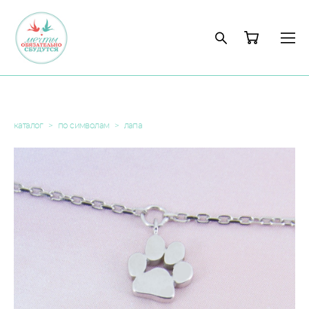
каталог
>
по символам
>
лапа