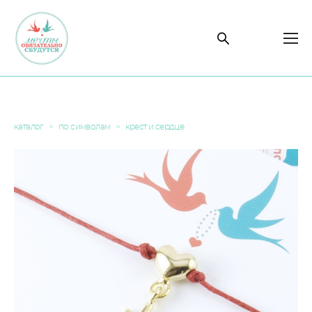
каталог
>
по символам
>
крест и сердце