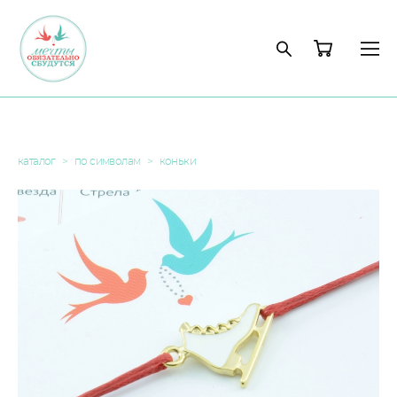
каталог
>
по символам
>
коньки