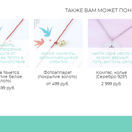
ТАКЖЕ ВАМ МОЖЕТ ПОН
жность,
творение,
щита от
яркие моменты,
найти своё место 
ва, тепло в
запоминающиеся
жизни, верный
спокойствие
события
путь, достичь цел
 тянется
Фотоаппарат
Компас, колье
тие белое
(покрытие золото)
(Серебро 925º)
олото)
от 499 pуб.
2 999 pуб.
499 pуб.