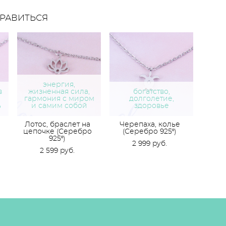
РАВИТЬСЯ
энергия,
в
жизненная сила,
богатство,
гармония с миром
долголетие,
ь
и самим собой
здоровье
Лотос, браслет на
Черепаха, колье
цепочке (Серебро
(Серебро 925º)
925º)
2 999 pуб.
2 599 pуб.