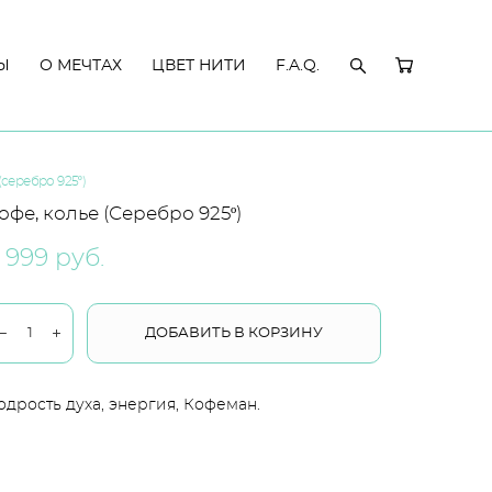
Ы
Ы
О МЕЧТАХ
О МЕЧТАХ
ЦВЕТ НИТИ
ЦВЕТ НИТИ
F.A.Q.
F.A.Q.
(серебро 925º)
офе, колье (Серебро 925º)
 999 pуб.
ДОБАВИТЬ В КОРЗИНУ
одрость духа, энергия, Кофеман.