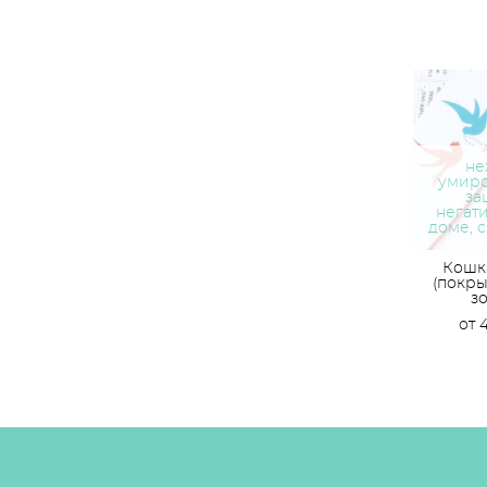
не
умиро
за
негати
доме, 
Кошка
(покры
з
от 