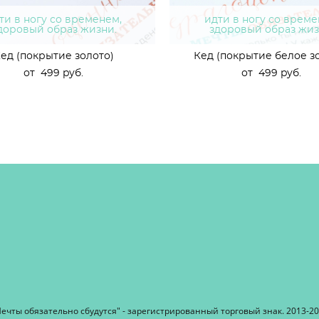
ти в ногу со временем,
идти в ногу со време
доровый образ жизни.
здоровый образ жиз
ед (покрытие золото)
Кед (покрытие белое з
от 499 pуб.
от 499 pуб.
ечты обязательно сбудутся" - зарегистрированный торговый знак. 2013-2