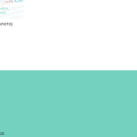
нем,
ни.
олото)
026