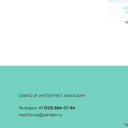
ид
з
К
ОФИС И ИНТЕРНЕТ-МАГАЗИН
Телефон:
+7 (925) 884-07-84
mechti-os@yandex.ru
"М