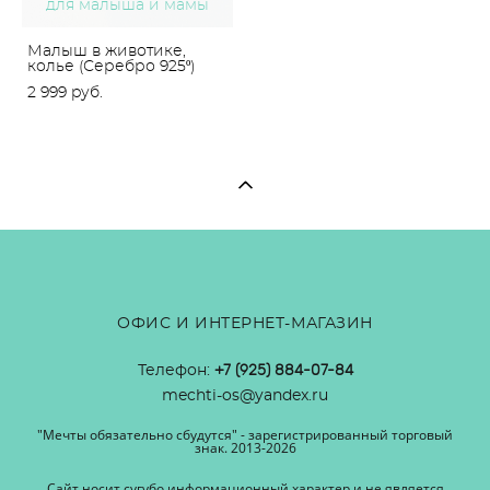
для малыша и мамы
Малыш в животике,
колье (Серебро 925º)
2 999 pуб.
ОФИС И ИНТЕРНЕТ-МАГАЗИН
Телефон:
+7 (925) 884-07-84
mechti-os@yandex.ru
"Мечты обязательно сбудутся" - зарегистрированный торговый
знак. 2013-2026
Сайт носит сугубо информационный характер и не является