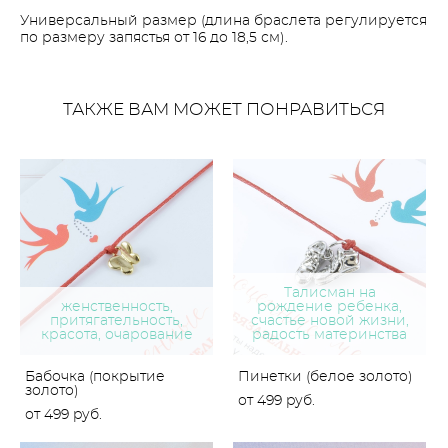
Универсальный размер (длина браслета регулируется
по размеру запястья от 16 до 18,5 см).
ТАКЖЕ ВАМ МОЖЕТ ПОНРАВИТЬСЯ
Талисман на
женственность,
рождение ребенка,
притягательность,
счастье новой жизни,
красота, очарование
радость материнства
Бабочка (покрытие
Пинетки (белое золото)
золото)
от 499 pуб.
от 499 pуб.