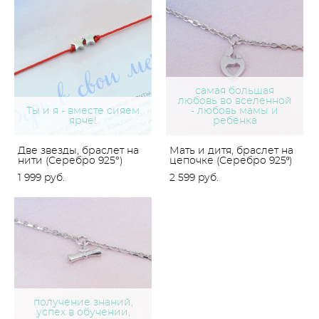
самая большая
любовь во вселенной
Ты и я - вместе сияем
- любовь мамы и
ярче!
ребёнка
Две звезды, браслет на
Мать и дитя, браслет на
нити (Серебро 925°)
цепочке (Серебро 925º)
1 999 pуб.
2 599 pуб.
получение знаний,
успех в обучении,