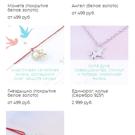
Монета (покрытие
Ангел (белое золото)
белое золото)
от 499 pуб.
от 499 pуб.
сила духа,
счастливая семейная
совершенство, стимул
жизнь, домашний
к победе, сказочная
очаг, защита семьи
жизнь
Гнёздышко (покрытие
Единорог, колье
белое золото)
(Серебро 925º)
от 499 pуб.
2 999 pуб.