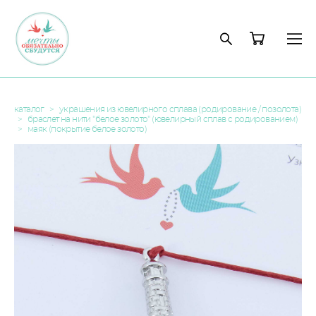
каталог
>
украшения из ювелирного сплава (родирование / позолота)
>
браслет на нити "белое золото" (ювелирный сплав с родированием)
>
маяк (покрытие белое золото)