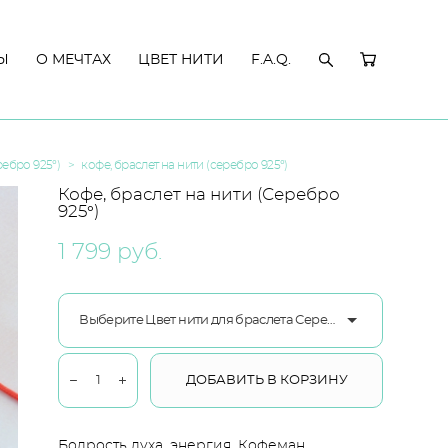
Ы
Ы
О МЕЧТАХ
О МЕЧТАХ
ЦВЕТ НИТИ
ЦВЕТ НИТИ
F.A.Q.
F.A.Q.
ребро 925°)
>
кофе, браслет на нити (серебро 925°)
Кофе, браслет на нити (Серебро
925°)
1 799 pуб.
Выберите Цвет нити для браслета Серебро
ДОБАВИТЬ В КОРЗИНУ
Бодрость духа, энергия, Кофеман.