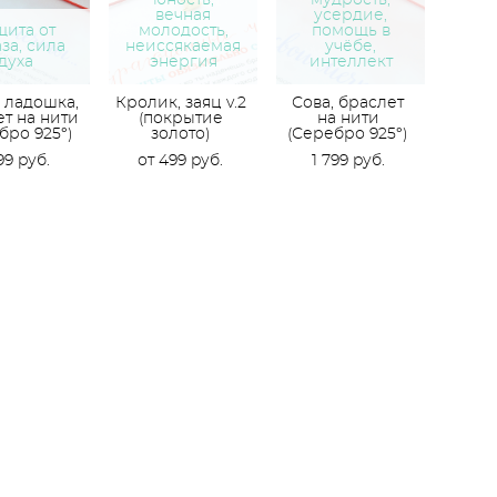
юность,
мудрость,
вечная
усердие,
щита от
молодость,
помощь в
за, сила
неиссякаемая
учёбе,
духа
энергия
интеллект
 ладошка,
Кролик, заяц v.2
Сова, браслет
т на нити
(покрытие
на нити
бро 925°)
золото)
(Серебро 925°)
99 pуб.
от 499 pуб.
1 799 pуб.