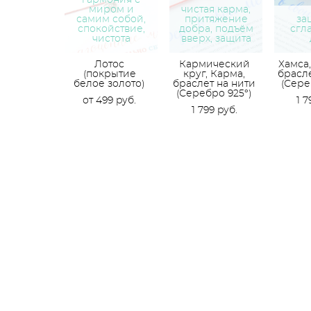
гармония с
миром и
чистая карма,
самим собой,
притяжение
за
спокойствие,
добра, подъём
сгла
чистота
вверх, защита
Лотос
Кармический
Хамса,
(покрытие
круг, Карма,
брасле
белое золото)
браслет на нити
(Сере
(Серебро 925°)
от 499 pуб.
1 7
1 799 pуб.