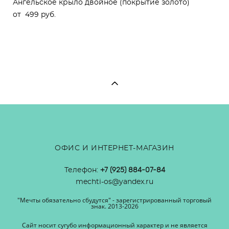
Ангельское крыло двойное (покрытие золото)
от 499 pуб.
ОФИС И ИНТЕРНЕТ-МАГАЗИН
Телефон:
+7 (925) 884-07-84
mechti-os@yandex.ru
"Мечты обязательно сбудутся" - зарегистрированный торговый
знак. 2013-2026
Сайт носит сугубо информационный характер и не является