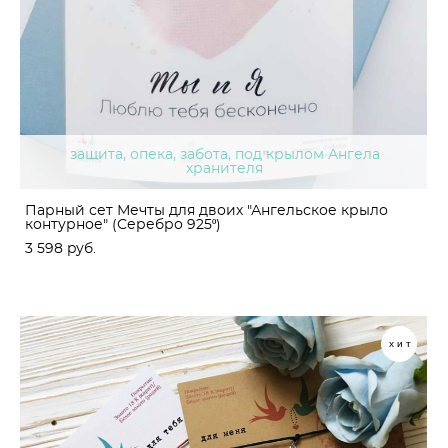
защита, опека, забота, под крылом Ангела
хранителя
Парный сет Мечты для двоих "Ангельское крыло
контурное" (Серебро 925º)
3 598 pуб.
хит