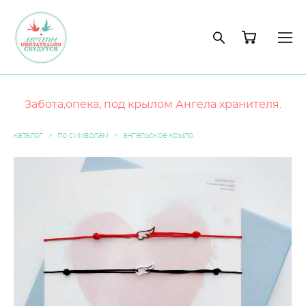
Забота,опека, под крылом Ангела хранителя.
каталог
>
по символам
>
ангельское крыло