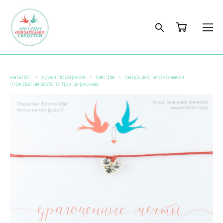
каталог
>
идеи подарков
>
сестре
>
сердце с цирконами
(покрытие золото, три циркона)